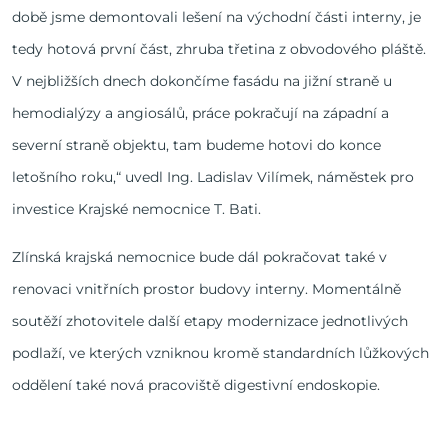
době jsme demontovali lešení na východní části interny, je
tedy hotová první část, zhruba třetina z obvodového pláště.
V nejbližších dnech dokončíme fasádu na jižní straně u
hemodialýzy a angiosálů, práce pokračují na západní a
severní straně objektu, tam budeme hotovi do konce
letošního roku,“ uvedl Ing. Ladislav Vilímek, náměstek pro
investice Krajské nemocnice T. Bati.
Zlínská krajská nemocnice bude dál pokračovat také v
renovaci vnitřních prostor budovy interny. Momentálně
soutěží zhotovitele další etapy modernizace jednotlivých
podlaží, ve kterých vzniknou kromě standardních lůžkových
oddělení také nová pracoviště digestivní endoskopie.