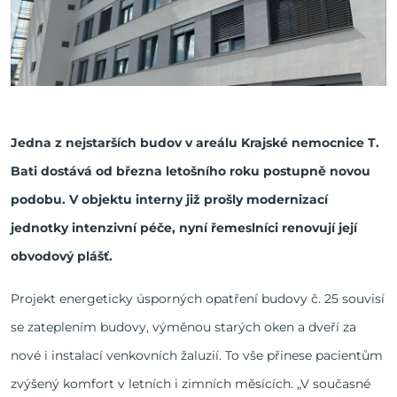
Jedna z nejstarších budov v areálu Krajské nemocnice T.
Bati dostává od března letošního roku postupně novou
podobu. V objektu interny již prošly modernizací
jednotky intenzivní péče, nyní řemeslníci renovují její
obvodový plášť.
Projekt energeticky úsporných opatření budovy č. 25 souvisí
se zateplením budovy, výměnou starých oken a dveří za
nové i instalací venkovních žaluzií. To vše přinese pacientům
zvýšený komfort v letních i zimních měsících. „V současné