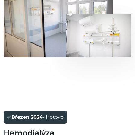
✅
Březen 2024
- Hotovo
Hemodialýza