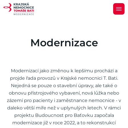
M
o
d
e
r
n
i
z
a
c
e
Modernizací jako změnou k lepšímu prochází a
projde řada provozů v Krajské nemocnici T. Bati.
Nejedná se pouze o stavební úpravy, ale také o
obnovu přístrojového vybavení, nová lůžka nebo
zázemí pro pacienty i zaměstnance nemocnice - v
daleko větší míře než v uplynulých letech. V rámci
projektu Budoucnost pro Baťovku započala
modernizace již v roce 2022, a to rekonstrukcí