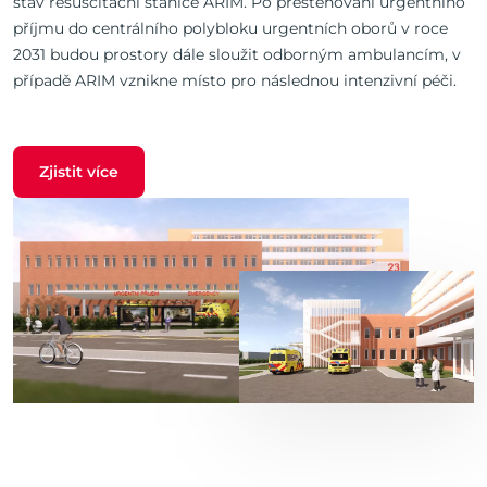
stav resuscitační stanice ARIM. Po přestěhování urgentního
příjmu do centrálního polybloku urgentních oborů v roce
2031 budou prostory dále sloužit odborným ambulancím, v
případě ARIM vznikne místo pro následnou intenzivní péči.
Zjistit více