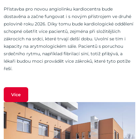
Přístavba pro novou angiolinku kardiocentra bude
dostavěna a začne fungovat i s novým přístrojem ve druhé
polovině roku 2026. Díky tomu bude kardiologické oddělení
schopné ošetřit více pacientů, zejména při složitějších
zákrocích na srdci, které trvají delší dobu. Uvolní se tím i
kapacity na arytmologickém sále. Pacientů s poruchou
srdečního rytmu, například fibrilací síní, totiž přibývá, a
lékaři budou moci provádět více zákroků, které tyto potíže
řeší.
Více