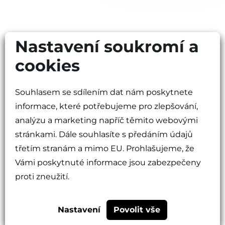
Nastavení soukromí a
2027 - PROJEKTUJEME
cookies
Přístavba budovy chirurgie
Souhlasem se sdílením dat nám poskytnete
informace, které potřebujeme pro zlepšování,
Projekt „Budova 23-severní přístavba“ je plánován
analýzu a marketing napříč těmito webovými
především jako rozšíření lůžkových kapacit budovy
stránkami. Dále souhlasíte s předáním údajů
chirurgických oborů. Ve 2.NP se počítá s přemístěním
třetím stranám a mimo EU. Prohlašujeme, že
stávajícího angiosálu, který již prostorově nevyhovuje
současným požadavkům na počet a spektrum prováděných
Vámi poskytnuté informace jsou zabezpečeny
výkonů. Ve 3.NP vznikné nové zázemí pro urologické
proti zneužití.
oddělení, a to zejména pro náročnější ambulantní výkony.
4.NP přinese řešení dosud nejpalčivějšího problému
Nastavení
Povolit vše
neurochirurgického oddělení, kterým je omezená lůžková
kapacita. Ve čtvrtém nadzemním podlaží přístavby se bude