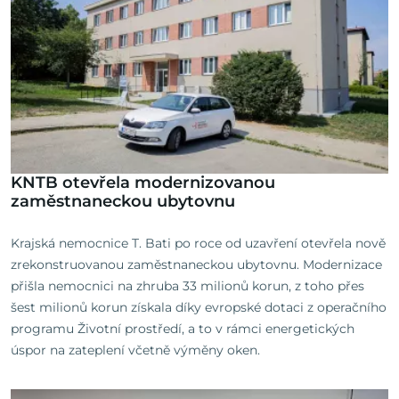
KNTB otevřela modernizovanou
zaměstnaneckou ubytovnu
Krajská nemocnice T. Bati po roce od uzavření otevřela nově
zrekonstruovanou zaměstnaneckou ubytovnu. Modernizace
přišla nemocnici na zhruba 33 milionů korun, z toho přes
šest milionů korun získala díky evropské dotaci z operačního
programu Životní prostředí, a to v rámci energetických
úspor na zateplení včetně výměny oken.