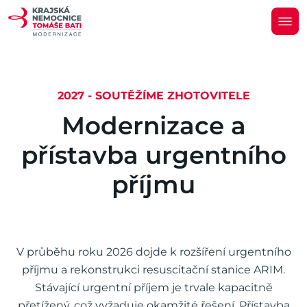
2027 - SOUTĚŽÍME ZHOTOVITELE
M
o
d
e
r
n
i
z
a
c
e
a
p
ř
í
s
t
a
v
b
a
u
r
g
e
n
t
n
í
h
o
p
ř
í
j
m
u
V průběhu roku 2026 dojde k rozšíření urgentního
příjmu a rekonstrukci resuscitační stanice ARIM.
Stávající urgentní příjem je trvale kapacitně
přetížený, což vyžaduje okamžité řešení. Přístavba