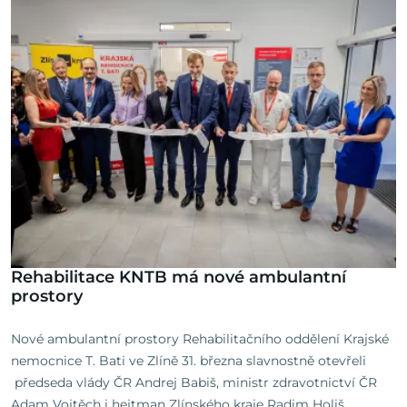
Rehabilitace KNTB má nové ambulantní
prostory
Nové ambulantní prostory Rehabilitačního oddělení Krajské
nemocnice T. Bati ve Zlíně 31. března slavnostně otevřeli
předseda vlády ČR Andrej Babiš, ministr zdravotnictví ČR
Adam Vojtěch i hejtman Zlínského kraje Radim Holiš.