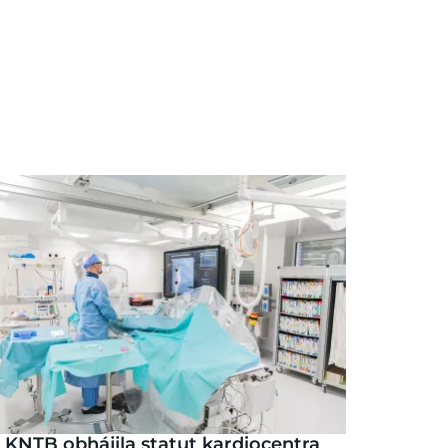
KNTB obhájila statut kardiocentra