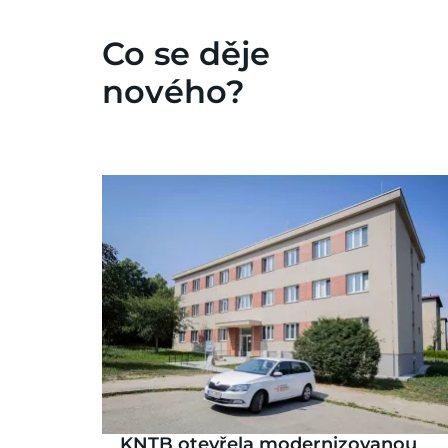
Co se děje
nového?
KNTB otevřela modernizovanou