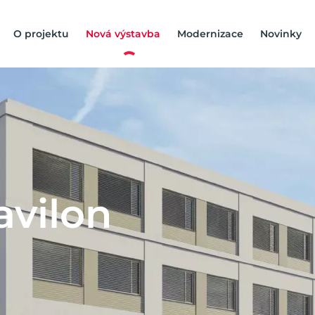
O projektu
Nová výstavba
Modernizace
Novinky
a
v
i
l
o
n