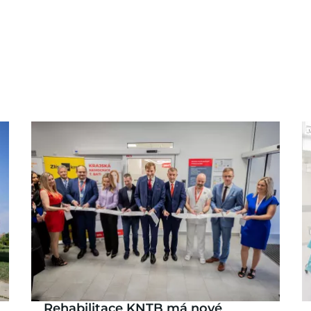
Rehabilitace KNTB má nové