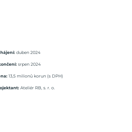
hájení:
duben 2024
končení:
srpen 2024
ena:
13,5 milionů korun (s DPH)
ojektant:
Ateliér RB, s. r. o.