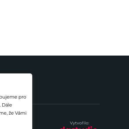
ebujeme pro
e
me, že Vámi
Vytvořilo: