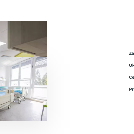
Za
U
C
Pr