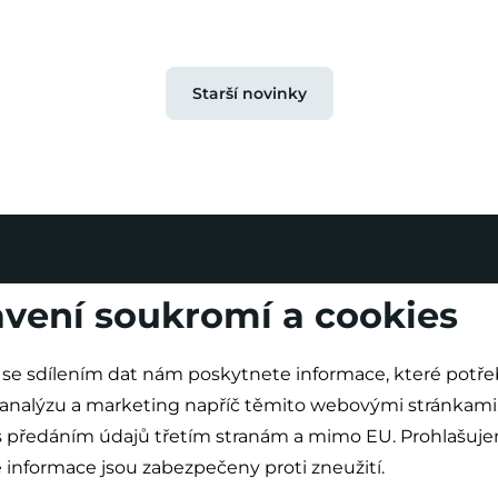
Starší novinky
vení soukromí a cookies
se sdílením dat nám poskytnete informace, které potř
 analýzu a marketing napříč těmito webovými stránkami. Dál
 s předáním údajů třetím stranám a mimo EU. Prohlašuje
informace jsou zabezpečeny proti zneužití.
O projektu
Nová výstavba
Modernizace
Novinky