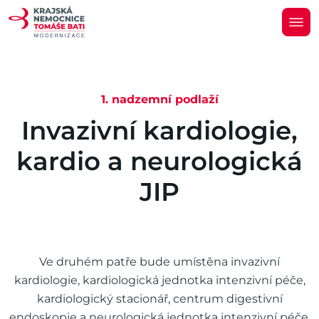
1. nadzemní podlaží
I
n
v
a
z
i
v
n
í
k
a
r
d
i
o
l
o
g
i
e
,
k
a
r
d
i
o
a
n
e
u
r
o
l
o
g
i
c
k
á
J
I
P
Ve druhém patře bude umístěna invazivní
kardiologie, kardiologická jednotka intenzivní péče,
kardiologický stacionář, centrum digestivní
endoskopie a neurologická jednotka intenzivní péče.