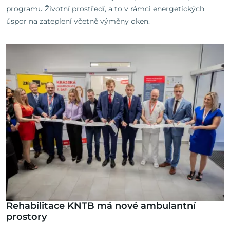
programu Životní prostředí, a to v rámci energetických
úspor na zateplení včetně výměny oken.
Rehabilitace KNTB má nové ambulantní
prostory