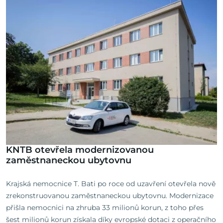
KNTB otevřela modernizovanou
zaměstnaneckou ubytovnu
Krajská nemocnice T. Bati po roce od uzavření otevřela nově
zrekonstruovanou zaměstnaneckou ubytovnu. Modernizace
přišla nemocnici na zhruba 33 milionů korun, z toho přes
šest milionů korun získala díky evropské dotaci z operačního