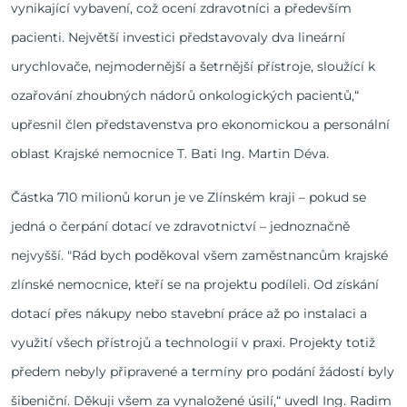
vynikající vybavení, což ocení zdravotníci a především
pacienti. Největší investici představovaly dva lineární
urychlovače, nejmodernější a šetrnější přístroje, sloužící k
ozařování zhoubných nádorů onkologických pacientů,“
upřesnil člen představenstva pro ekonomickou a personální
oblast Krajské nemocnice T. Bati Ing. Martin Déva.
Částka 710 milionů korun je ve Zlínském kraji – pokud se
jedná o čerpání dotací ve zdravotnictví – jednoznačně
nejvyšší. "Rád bych poděkoval všem zaměstnancům krajské
zlínské nemocnice, kteří se na projektu podíleli. Od získání
dotací přes nákupy nebo stavební práce až po instalaci a
využití všech přístrojů a technologií v praxi. Projekty totiž
předem nebyly připravené a termíny pro podání žádostí byly
šibeniční. Děkuji všem za vynaložené úsilí,“ uvedl Ing. Radim