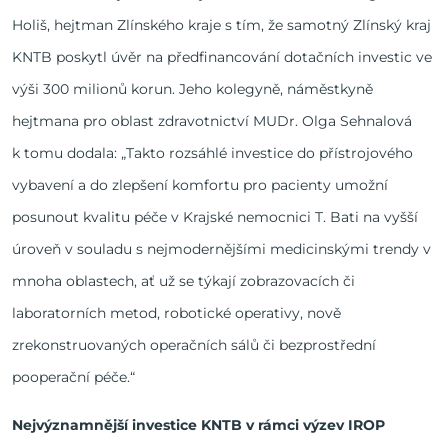
Holiš, hejtman Zlínského kraje s tím, že samotný Zlínský kraj
KNTB poskytl úvěr na předfinancování dotačních investic ve
výši 300 milionů korun. Jeho kolegyně, náměstkyně
hejtmana pro oblast zdravotnictví MUDr. Olga Sehnalová
k tomu dodala: „Takto rozsáhlé investice do přístrojového
vybavení a do zlepšení komfortu pro pacienty umožní
posunout kvalitu péče v Krajské nemocnici T. Bati na vyšší
úroveň v souladu s nejmodernějšími medicinskými trendy v
mnoha oblastech, ať už se týkají zobrazovacích či
laboratorních metod, robotické operativy, nově
zrekonstruovaných operačních sálů či bezprostřední
pooperační péče.“
Nejvýznamnější investice KNTB v rámci výzev IROP