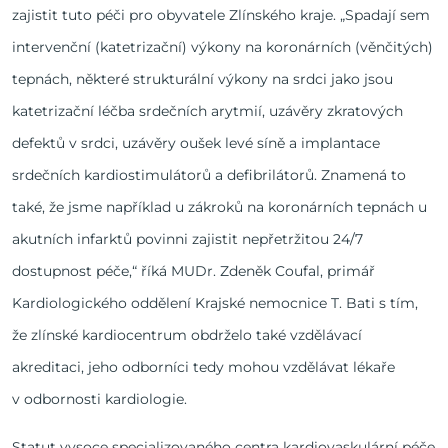
zajistit tuto péči pro obyvatele Zlínského kraje. „Spadají sem
intervenční (katetrizační) výkony na koronárních (věnčitých)
tepnách, některé strukturální výkony na srdci jako jsou
katetrizační léčba srdečních arytmií, uzávěry zkratových
defektů v srdci, uzávěry oušek levé síně a implantace
srdečních kardiostimulátorů a defibrilátorů. Znamená to
také, že jsme například u zákroků na koronárních tepnách u
akutních infarktů povinni zajistit nepřetržitou 24/7
dostupnost péče,“ říká MUDr. Zdeněk Coufal, primář
Kardiologického oddělení Krajské nemocnice T. Bati s tím,
že zlínské kardiocentrum obdrželo také vzdělávací
akreditaci, jeho odborníci tedy mohou vzdělávat lékaře
v odbornosti kardiologie.
Statut vysoce specializovaného centra kardiovaskulární péče