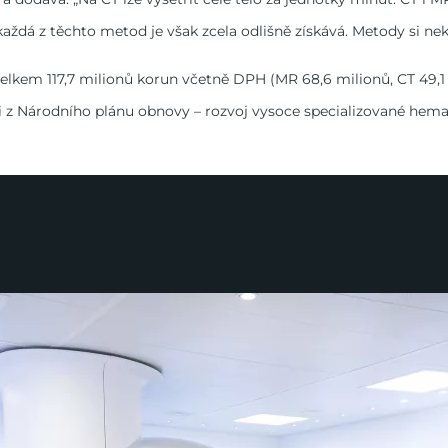
, každá z těchto metod je však zcela odlišně získává. Metody si nek
celkem 117,7 milionů korun včetně DPH (MR 68,6 milionů, CT 49,1 
aci z Národního plánu obnovy – rozvoj vysoce specializované he