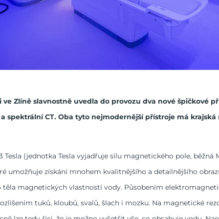
ve Zlíně slavnostně uvedla do provozu dva nové špičkové pří
a spektrální CT. Oba tyto nejmodernější přístroje má krajská
3 Tesla (jednotka Tesla vyjadřuje sílu magnetického pole, běžn
ré umožňuje získání mnohem kvalitnějšího a detailnějšího obra
ho těla magnetických vlastností vody. Působením elektromagnetic
ozlišením tuků, kloubů, svalů, šlach i mozku. Na magnetické rezon
cně lze tedy říci, že je možno vyšetřit vše, co obsahuje vodu. N