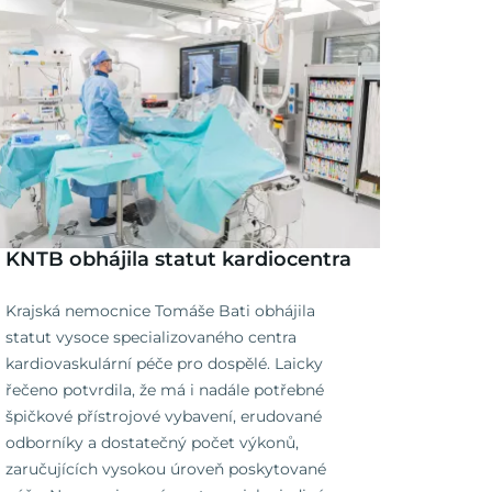
KNTB obhájila statut kardiocentra
Krajská nemocnice Tomáše Bati obhájila
statut vysoce specializovaného centra
kardiovaskulární péče pro dospělé. Laicky
řečeno potvrdila, že má i nadále potřebné
špičkové přístrojové vybavení, erudované
odborníky a dostatečný počet výkonů,
zaručujících vysokou úroveň poskytované