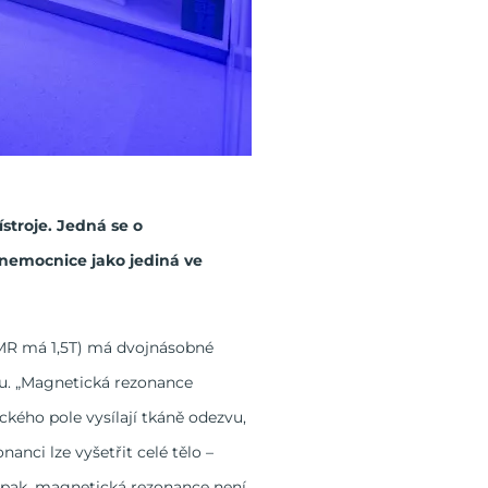
stroje. Jedná se o
 nemocnice jako jediná ve
á MR má 1,5T) má dvojnásobné
zu. „Magnetická rezonance
kého pole vysílají tkáně odezvu,
anci lze vyšetřit celé tělo –
aopak, magnetická rezonance není