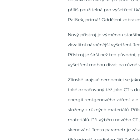
příliš použitelná pro vyšetření t
Palíšek, primář Oddělení zobrazo
Nový přístroj je výměnou staršíh
zkvalitní náročnější vyšetření. J
Přístroj je širší než ten původní
vyšetření mohou dívat na různé v
Zlínské krajské nemocnici se jako 
také označovaný též jako CT s du
energií rentgenového záření, ale 
složeny z různých materiálů. Pří
materiálů. Při výběru nového CT j
skenování. Tento parametr je zás
říká primář a radiolog Jiří Palíše