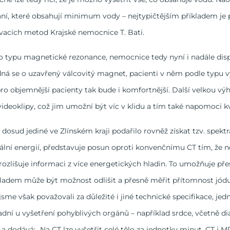
kání, které obsahují minimum vody – nejtypičtějším příkladem je pl
vacích metod Krajské nemocnice T. Bati.
o typu magnetické rezonance, nemocnice tedy nyní i nadále disp
edná se o uzavřený válcovitý magnet, pacienti v něm podle typu vy
, pro objemnější pacienty tak bude i komfortnější. Další velkou vý
ideoklipy, což jim umožní být víc v klidu a tím také napomoci 
dosud jediné ve Zlínském kraji podařilo rovněž získat tzv. spektrá
ální energií, představuje posun oproti konvenčnímu CT tím, že 
rozlišuje informaci z více energetických hladin. To umožňuje přes
kladem může být možnost odlišit a přesně měřit přítomnost jódu,
sme však považovali za důležité i jiné technické specifikace, jedn
adní u vyšetření pohyblivých orgánů – například srdce, včetně d
k a dodává: „Na CT lze vyšetřit celé tělo za jednotky minut. CT i 