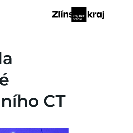
la
é
lního CT