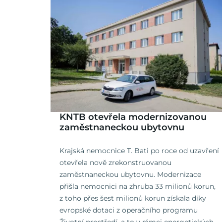
KNTB otevřela modernizovanou
zaměstnaneckou ubytovnu
Krajská nemocnice T. Bati po roce od uzavření
otevřela nově zrekonstruovanou
zaměstnaneckou ubytovnu. Modernizace
přišla nemocnici na zhruba 33 milionů korun,
z toho přes šest milionů korun získala díky
evropské dotaci z operačního programu
Životní prostředí, a to v rámci energetických