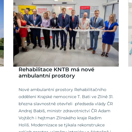
Rehabilitace KNTB má nové
ambulantní prostory
Nové ambulantní prostory Rehabilitačního
oddělení Krajské nemocnice T. Bati ve Zlíně 31.
března slavnostně otevřeli předseda vlády ČR
Andrej Babiš, ministr zdravotnictví ČR Adam
Vojtěch i hejtman Zlínského kraje Radim
Holiš. Modernizace se týkala rekonstrukce
celých prostor, výměny interiéru a částečně i