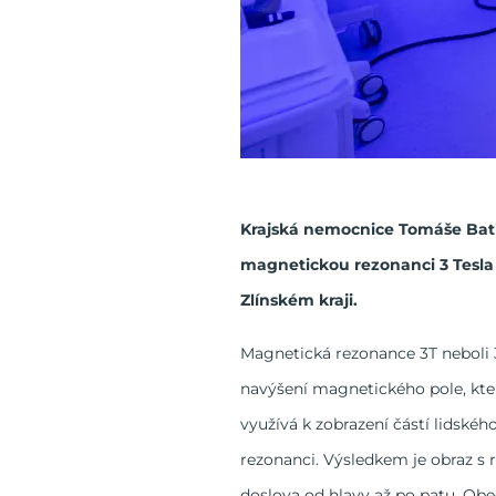
Krajská nemocnice Tomáše Bati 
magnetickou rezonanci 3 Tesla 
Zlínském kraji.
Magnetická rezonance 3T neboli 
navýšení magnetického pole, kte
využívá k zobrazení částí lidské
rezonanci. Výsledkem je obraz s r
doslova od hlavy až po patu. Obe