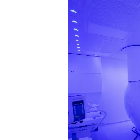
✅ Rehabilitace
✅ Zaměstnanecká ubytovna
Neurologická JIP
Přístavba pro kardiocentrum
Demolice budov 16, 17
Modernizace a přístavba urgentního
příjmu
Přístavba budovy chirurgie
Lůžkové stanice interny
Adaptace budovy bývalé porodnice
Dětská JIP