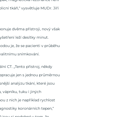
icní tkáň,“ vysvětluje MUDr. Jiří
onuje dvěma přístroji, nový však
šetření leží desítky minut.
hodou je, že se pacienti v průběhu
kvalitnímu snímkování.
lní CT. „Tento přístroj, někdy
nepracuje jen s jednou průměrnou
nější analýzu tkání, které jsou
 vápníku, tuku i jiných
ou z nich je například rychlost
iagnostiky koronárních tepen,“
MR jsou si podobné v tom, že