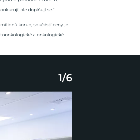
onkurují, ale doplňují se.“
milionů korun, součástí ceny je i
matoonkologické a onkologické
1
/
6