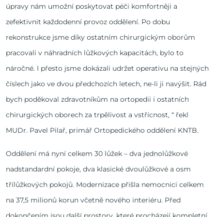
úpravy nám umožní poskytovat péči komfortněji a
zefektivnit každodenní provoz oddělení. Po dobu
rekonstrukce jsme díky ostatním chirurgickým oborům
pracovali v náhradních lůžkových kapacitách, bylo to
náročné. I přesto jsme dokázali udržet operativu na stejných
číslech jako ve dvou předchozích letech, ne-li ji navýšit. Rád
bych poděkoval zdravotníkům na ortopedii i ostatních
chirurgických oborech za trpělivost a vstřícnost, “ řekl
MUDr. Pavel Pilař, primář Ortopedického oddělení KNTB.
Oddělení má nyní celkem 30 lůžek – dva jednolůžkové
nadstandardní pokoje, dva klasické dvoulůžkové a osm
třílůžkových pokojů. Modernizace přišla nemocnici celkem
na 37,5 milionů korun včetně nového interiéru. Před
dokončením jsou další prostory, které procházejí kompletní