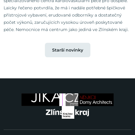
specializovaného centra kardiovaskulární péče pro dospělé.
Laicky řečeno potvrdila, že má i nadále potřebné špičkové
přístrojové vybavení, erudované odborníky a dostatečný
počet výkonů, zaručujících vysokou úroveň poskytované
péče. Nemocnice má centrum jako jediná ve Zlínském kraji.
Starší novinky