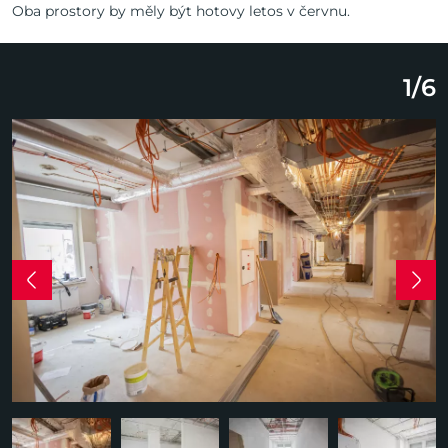
Oba prostory by měly být hotovy letos v červnu.
1
/
6