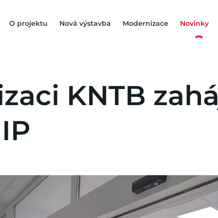
O projektu
Nová výstavba
Modernizace
Novinky
zaci KNTB zaháj
JIP