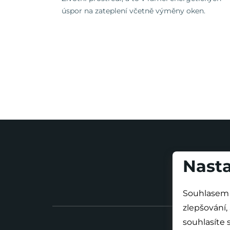
úspor na zateplení včetně výměny oken.
Nasta
Souhlasem 
zlepšování,
souhlasíte