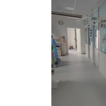
✅ Rehabilitace
✅ Zaměstnanecká ubytovna
Neurologická JIP
Přístavba pro kardiocentrum
Demolice budov 16, 17
Modernizace a přístavba urgentního
příjmu
Přístavba budovy chirurgie
Lůžkové stanice interny
Adaptace budovy bývalé porodnice
Dětská JIP