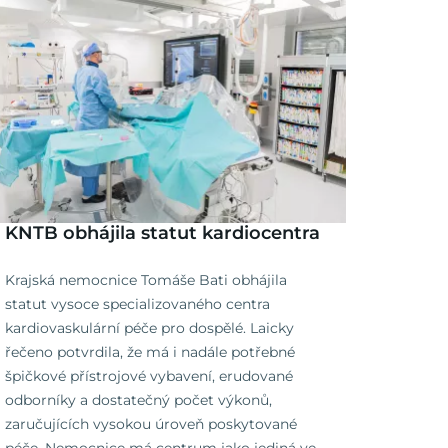
KNTB obhájila statut kardiocentra
Krajská nemocnice Tomáše Bati obhájila
statut vysoce specializovaného centra
kardiovaskulární péče pro dospělé. Laicky
řečeno potvrdila, že má i nadále potřebné
špičkové přístrojové vybavení, erudované
odborníky a dostatečný počet výkonů,
zaručujících vysokou úroveň poskytované
péče. Nemocnice má centrum jako jediná ve