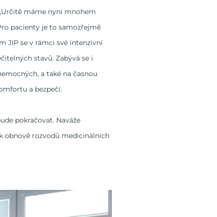
y. „Určitě máme nyní mnohem
 Pro pacienty je to samozřejmě
ým JIP se v rámci své intenzivní
čitelných stavů. Zabývá se i
ky nemocných, a také na časnou
komfortu a bezpečí.
bude pokračovat. Naváže
é k obnově rozvodů medicinálních