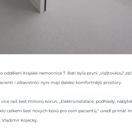
ho oddělení Krajské nemocnice T. Bati byla první „vlaštovkou“ 
cienti i zdravotníci nyní mají daleko komfortnější prostory.
více než šest milionů korun. „Elektroinstalace, podhledy, nábyte
niklo celkem šest nových boxů pro osm pacientů,“ uvedl primář In
 Vladimír Kojecký.