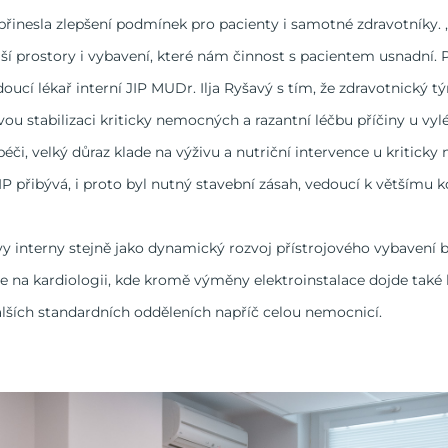
 přinesla zlepšení podmínek pro pacienty i samotné zdravotník
ší prostory i vybavení, které nám činnost s pacientem usnadní.
doucí lékař interní JIP MUDr. Ilja Ryšavý s tím, že zdravotnický t
u stabilizaci kriticky nemocných a razantní léčbu příčiny u vylé
í péči, velký důraz klade na výživu a nutriční intervence u kritic
 JIP přibývá, i proto byl nutný stavební zásah, vedoucí k většímu 
y interny stejně jako dynamický rozvoj přístrojového vybavení 
če na kardiologii, kde kromě výměny elektroinstalace dojde tak
alších standardních odděleních napříč celou nemocnicí.