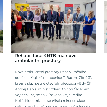
Rehabilitace KNTB má nové
ambulantní prostory
Nové ambulantní prostory Rehabilitačního
oddělení Krajské nemocnice T. Bati ve Zlíně 31.
března slavnostně otevřeli předseda vlády ČR
Andrej Babiš, ministr zdravotnictví ČR Adam
Vojtěch i hejtman Zlínského kraje Radim
Holiš. Modernizace se týkala rekonstrukce
celých prostor, výměny interiéru a částečně i