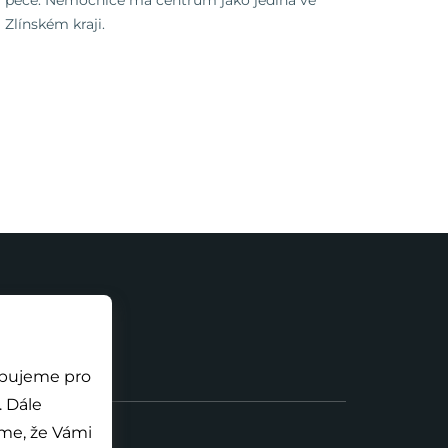
Zlínském kraji.
ebujeme pro
e
me, že Vámi