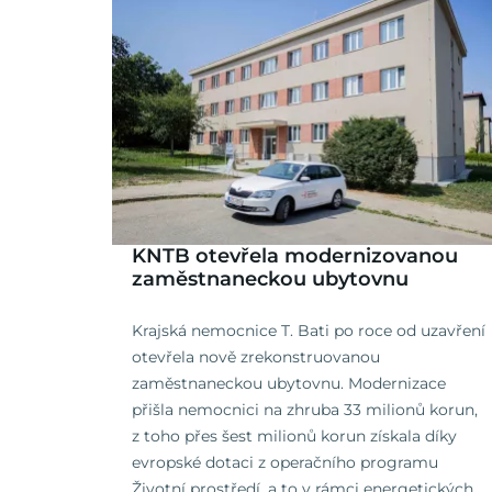
KNTB otevřela modernizovanou
zaměstnaneckou ubytovnu
Krajská nemocnice T. Bati po roce od uzavření
otevřela nově zrekonstruovanou
zaměstnaneckou ubytovnu. Modernizace
přišla nemocnici na zhruba 33 milionů korun,
z toho přes šest milionů korun získala díky
evropské dotaci z operačního programu
Životní prostředí, a to v rámci energetických