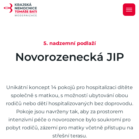
5. nadzemní podlaží
N
o
v
o
r
o
z
e
n
e
c
k
á
J
I
P
Unikátní koncept 14 pokojů pro hospitalizaci dítěte
společně s matkou, s možností ubytování obou
rodičů nebo dětí hospitalizovaných bez doprovodu.
Pokoje jsou navrženy tak, aby za prostorem
intenzivní péče o novorozence bylo soukromí pro
pobyt rodičů, zázemí pro matky včetně přístupu na
střešní terasu.