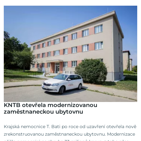
KNTB otevřela modernizovanou
zaměstnaneckou ubytovnu
Krajská nemocnice T. Bati po roce od uzavření otevřela nově
zrekonstruovanou zaměstnaneckou ubytovnu. Modernizace