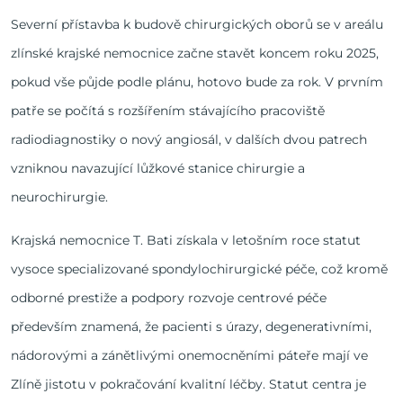
Severní přístavba k budově chirurgických oborů se v areálu
zlínské krajské nemocnice začne stavět koncem roku 2025,
pokud vše půjde podle plánu, hotovo bude za rok. V prvním
patře se počítá s rozšířením stávajícího pracoviště
radiodiagnostiky o nový angiosál, v dalších dvou patrech
vzniknou navazující lůžkové stanice chirurgie a
neurochirurgie.
Krajská nemocnice T. Bati získala v letošním roce statut
vysoce specializované spondylochirurgické péče, což kromě
odborné prestiže a podpory rozvoje centrové péče
především znamená, že pacienti s úrazy, degenerativními,
nádorovými a zánětlivými onemocněními páteře mají ve
Zlíně jistotu v pokračování kvalitní léčby. Statut centra je