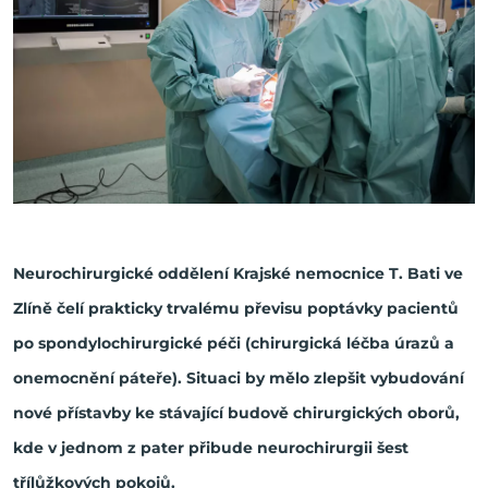
Neurochirurgické oddělení Krajské nemocnice T. Bati ve
Zlíně čelí prakticky trvalému převisu poptávky pacientů
po spondylochirurgické péči (chirurgická léčba úrazů a
onemocnění páteře). Situaci by mělo zlepšit vybudování
nové přístavby ke stávající budově chirurgických oborů,
kde v jednom z pater přibude neurochirurgii šest
třílůžkových pokojů.