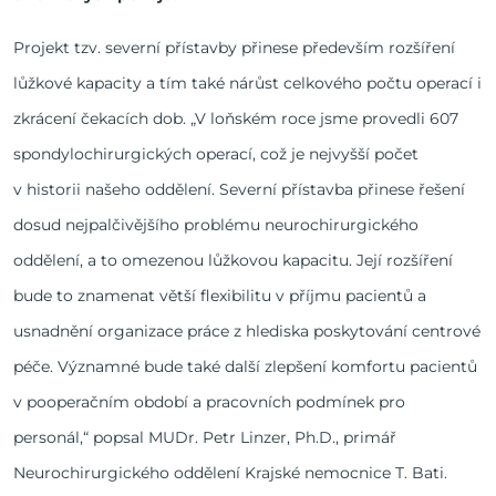
Projekt tzv. severní přístavby přinese především rozšíření
lůžkové kapacity a tím také nárůst celkového počtu operací i
zkrácení čekacích dob. „V loňském roce jsme provedli 607
spondylochirurgických operací, což je nejvyšší počet
v historii našeho oddělení. Severní přístavba přinese řešení
dosud nejpalčivějšího problému neurochirurgického
oddělení, a to omezenou lůžkovou kapacitu. Její rozšíření
bude to znamenat větší flexibilitu v příjmu pacientů a
usnadnění organizace práce z hlediska poskytování centrové
péče. Významné bude také další zlepšení komfortu pacientů
v pooperačním období a pracovních podmínek pro
personál,“ popsal MUDr. Petr Linzer, Ph.D., primář
Neurochirurgického oddělení Krajské nemocnice T. Bati.