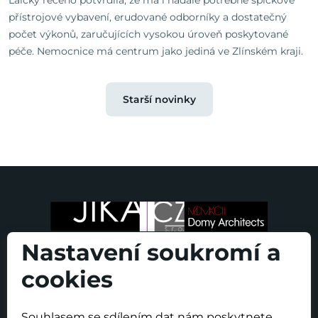
Laicky řečeno potvrdila, že má i nadále potřebné špičkové
přístrojové vybavení, erudované odborníky a dostatečný
počet výkonů, zaručujících vysokou úroveň poskytované
péče. Nemocnice má centrum jako jediná ve Zlínském kraji.
Starší novinky
Nastavení soukromí a
cookies
Souhlasem se sdílením dat nám poskytnete