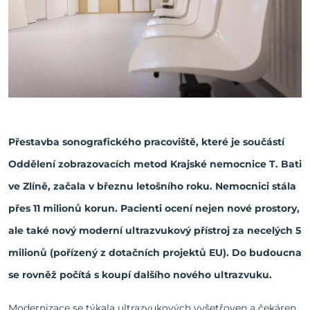
Přestavba sonografického pracoviště, které je součástí
Oddělení zobrazovacích metod Krajské nemocnice T. Bati
ve Zlíně, začala v březnu letošního roku. Nemocnici stála
přes 11 milionů korun. Pacienti ocení nejen nové prostory,
ale také nový moderní ultrazvukový přístroj za necelých 5
milionů (pořízený z dotačních projektů EU). Do budoucna
se rovněž počítá s koupí dalšího nového ultrazvuku.
Modernizace se týkala ultrazvukových vyšetřoven a čekáren