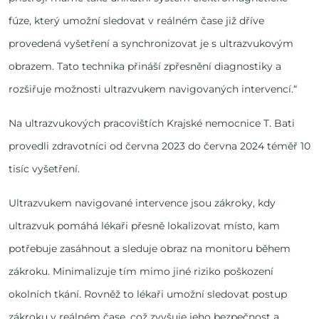
fúze, který umožní sledovat v reálném čase již dříve
provedená vyšetření a synchronizovat je s ultrazvukovým
obrazem. Tato technika přináší zpřesnění diagnostiky a
rozšiřuje možnosti ultrazvukem navigovaných intervencí.“
Na ultrazvukových pracovištích Krajské nemocnice T. Bati
provedli zdravotníci od června 2023 do června 2024 téměř 10
tisíc vyšetření.
Ultrazvukem navigované intervence jsou zákroky, kdy
ultrazvuk pomáhá lékaři přesně lokalizovat místo, kam
potřebuje zasáhnout a sleduje obraz na monitoru během
zákroku. Minimalizuje tím mimo jiné riziko poškození
okolních tkání. Rovněž to lékaři umožní sledovat postup
zákroku v reálném čase, což zvyšuje jeho bezpečnost a