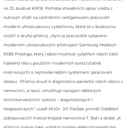
ve 23. budově KNTB. Potřeba stavebních úprav vzešla z
nutnosti zřídit na centrálním rentgenovém pracovišti
moderní ultrazvukovou vyšetřovnu, která se v budoucnu
rozšíří o druhý přístroj. „Nyní je pracoviště vybaveno
moderním ultrazvukovým přístrojem Samsung Medison
RS85 Prestige, který nabízí možnost vyšetření všech částí
lidského těla s použitím moderních sond (včetně
matrixových) s nejmodernějším systémem zpracování
obrazu. Přístroj slouží k diagnostice pacientů všech oborů v
nemocnici, a navíc umožňuje navigaci některých
miniintervenčních výkonů – diagnostických i
terapeutických,“ uvedl MUDr. Jiří Palíšek, primář Oddělení
zobrazovacích metod Krajské nemocnice T. Bati a dodal: „K
přístroji máme také unikátní systém elektromagnetické