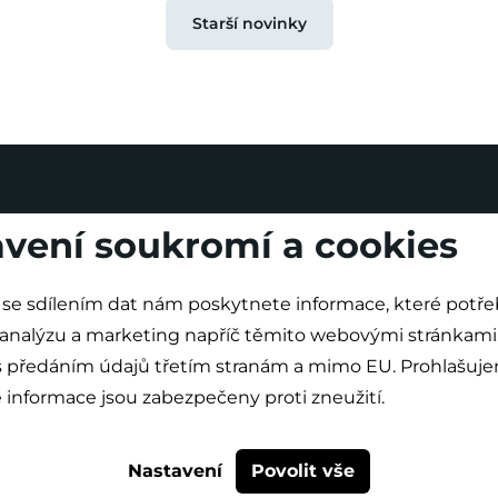
Starší novinky
vení soukromí a cookies
se sdílením dat nám poskytnete informace, které potř
 analýzu a marketing napříč těmito webovými stránkami. Dál
 s předáním údajů třetím stranám a mimo EU. Prohlašuje
informace jsou zabezpečeny proti zneužití.
O projektu
Nová výstavba
Modernizace
Novinky
Nastavení
Povolit vše