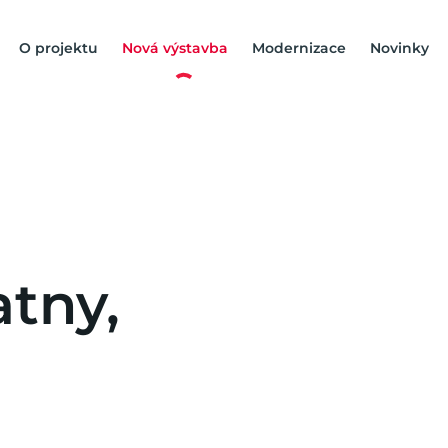
O projektu
Nová výstavba
Modernizace
Novinky
a
t
n
y
,