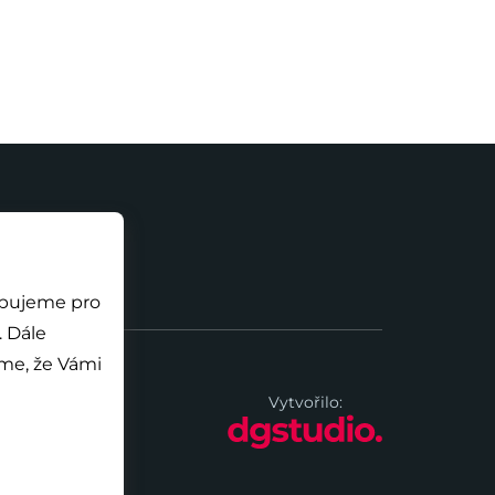
ebujeme pro
e
me, že Vámi
Vytvořilo: