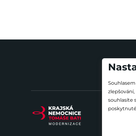
Nasta
Souhlasem 
zlepšování,
souhlasíte
poskytnuté 