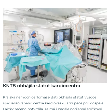
KNTB obhájila statut kardiocentra
Krajská nemocnice Tomáše Bati obhájila statut vysoce
specializovaného centra kardiovaskulární péče pro dospělé.
Laicky řečeno potvrdila, že má i nadále potřebné špičkové