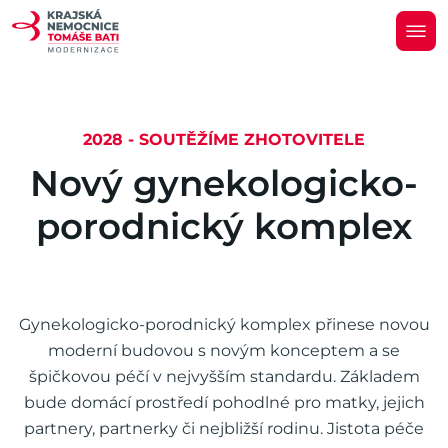
2028 - SOUTĚŽÍME ZHOTOVITELE
N
o
v
ý
g
y
n
e
k
o
l
o
g
i
c
k
o
-
p
o
r
o
d
n
i
c
k
ý
k
o
m
p
l
e
x
Gynekologicko-porodnický komplex přinese novou
moderní budovou s novým konceptem a se
špičkovou péčí v nejvyšším standardu. Základem
bude domácí prostředí pohodlné pro matky, jejich
partnery, partnerky či nejbližší rodinu. Jistota péče